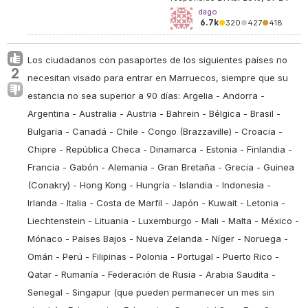
dago
6.7k
●
320
●
427
●
418
Los ciudadanos con pasaportes de los siguientes países no
2
necesitan visado para entrar en Marruecos, siempre que su
estancia no sea superior a 90 días: Argelia - Andorra -
Argentina - Australia - Austria - Bahrein - Bélgica - Brasil -
Bulgaria - Canadá - Chile - Congo (Brazzaville) - Croacia -
Chipre - República Checa - Dinamarca - Estonia - Finlandia -
Francia - Gabón - Alemania - Gran Bretaña - Grecia - Guinea
(Conakry) - Hong Kong - Hungría - Islandia - Indonesia -
Irlanda - Italia - Costa de Marfil - Japón - Kuwait - Letonia -
Liechtenstein - Lituania - Luxemburgo - Mali - Malta - México -
Mónaco - Países Bajos - Nueva Zelanda - Níger - Noruega -
Omán - Perú - Filipinas - Polonia - Portugal - Puerto Rico -
Qatar - Rumanía - Federación de Rusia - Arabia Saudita -
Senegal - Singapur (que pueden permanecer un mes sin