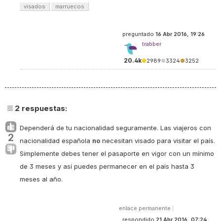
visados
marruecos
preguntado
16 Abr 2016, 19:26
trabber
20.4k
●
2989
●
3324
●
3252
2
respuestas:
Dependerá de tu nacionalidad seguramente. Las viajeros con
2
nacionalidad española
no
necesitan visado para visitar el país.
Simplemente debes tener el pasaporte en vigor con un mínimo
de 3 meses y así puedes permanecer en el país hasta 3
meses al año.
enlace permanente
|
respondido
21 Abr 2016, 07:24