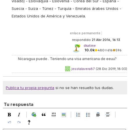
visado) - Eslovaquia - Eslovenia - Corea del Sur - España -
Suecia - Suiza - Túnez - Turquía - Emiratos árabes Unidos -
Estados Unidos de América y Venezuela.
enlace permanente
|
respondido
21 Abr 2016, 16:13
dkatime
10.0k
●
480
●
616
●
596
Nicaragua puede . Teniendo una visa americana de eeuu?
jesstalavera87
(28 Dic 2019, 18:03)
Publica tu propia pregunta
si no se han resuelto tus dudas.
Tu respuesta