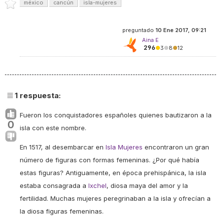
méxico
cancún
isla-mujeres
preguntado
10 Ene 2017, 09:21
Aina E
296
●
3
●
8
●
12
1
respuesta:
Fueron los conquistadores españoles quienes bautizaron a la
0
isla con este nombre.
En 1517, al desembarcar en
Isla Mujeres
encontraron un gran
número de figuras con formas femeninas. ¿Por qué había
estas figuras? Antiguamente, en época prehispánica, la isla
estaba consagrada a
Ixchel
, diosa maya del amor y la
fertilidad. Muchas mujeres peregrinaban a la isla y ofrecían a
la diosa figuras femeninas.