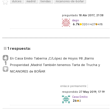
dulces
madrid
tiendas
nicanores-de-boñar
preguntado
18 Abr 2017, 21:38
dago
6.7k
●
320
●
427
●
418
1
respuesta:
En Casa Emilio Taberna ,C/López de Hoyos 98 ,Barrio
1
Prosperidad ,Madrid También tenemos Tarta de Trucha y
NICANORES de BOÑAR
enlace permanente
|
respondido
27 May 2019, 17:19
Casa Emilio
26
●
2