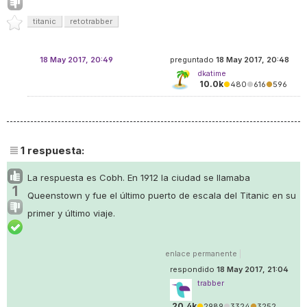
titanic
retotrabber
18 May 2017, 20:49
preguntado
18 May 2017, 20:48
dkatime
10.0k
●
480
●
616
●
596
1
respuesta:
La respuesta es Cobh. En 1912 la ciudad se llamaba
1
Queenstown y fue el último puerto de escala del Titanic en su
primer y último viaje.
enlace permanente
|
respondido
18 May 2017, 21:04
trabber
20.4k
●
2989
●
3324
●
3252