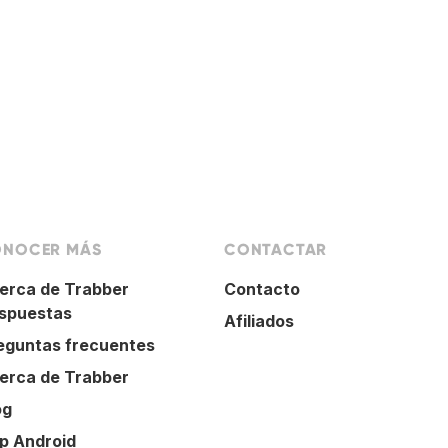
NOCER MÁS
CONTACTAR
erca de Trabber
Contacto
spuestas
Afiliados
eguntas frecuentes
erca de Trabber
og
p Android