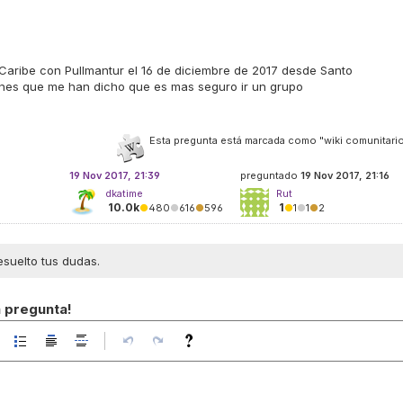
 Caribe con Pullmantur el 16 de diciembre de 2017 desde Santo
ones que me han dicho que es mas seguro ir un grupo
Esta pregunta está marcada como "wiki comunitario
19 Nov 2017, 21:39
preguntado
19 Nov 2017, 21:16
dkatime
Rut
10.0k
1
●
480
●
616
●
596
●
1
●
1
●
2
esuelto tus dudas.
a pregunta!