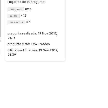
Etiquetas de la pregunta:
×27
cruceros
×12
caribe
×3
pullmantur
pregunta realizada:
19 Nov 2017,
21:16
a:
pregunta vista:
1 240 veces
última modificación:
19 Nov 2017,
21:39