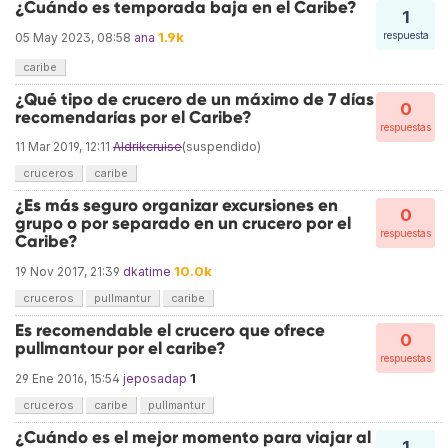
¿Cuándo es temporada baja en el Caribe?
1
1.9k
respuesta
05 May 2023, 08:58
ana
caribe
¿Qué tipo de crucero de un máximo de 7 días
0
recomendarías por el Caribe?
respuestas
11 Mar 2019, 12:11
Aldrikcruise
(suspendido)
cruceros
caribe
¿Es más seguro organizar excursiones en
0
grupo o por separado en un crucero por el
respuestas
Caribe?
10.0k
19 Nov 2017, 21:39
dkatime
cruceros
pullmantur
caribe
Es recomendable el crucero que ofrece
0
pullmantour por el caribe?
respuestas
1
29 Ene 2016, 15:54
jeposadap
cruceros
caribe
pullmantur
¿Cuándo es el mejor momento para viajar al
1