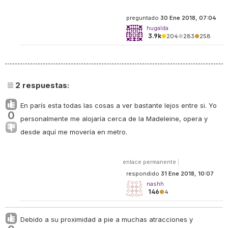
preguntado
30 Ene 2018, 07:04
hugalda
3.9k
●
204
●
283
●
258
2
respuestas:
En parís esta todas las cosas a ver bastante lejos entre si. Yo
0
personalmente me alojaría cerca de la Madeleine, opera y
desde aquí me movería en metro.
enlace permanente
|
respondido
31 Ene 2018, 10:07
nashh
146
●
4
Debido a su proximidad a pie a muchas atracciones y