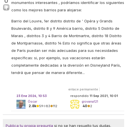
0
monumentos interesantes , podríamos identificar los siguientes
como los mejores barrios para alojarse:
Barrio del Louvre, 1er distrito distrito de ' Opéra y Grands
Boulevards, distrito 8 y 9 América barrio, distrito 5 Distrito de
Marais , distritos 3 y 4 Barrio de Montmartre, distrito 18 Distrito
de Montparnasse, distrito 14 Esto no significa que otras áreas
de París puedan ser más adecuadas para sus necesidades
específicas: si, por ejemplo, sus vacaciones estarán
completamente dedicadas a la diversión en Disneyland París,
tendrá que pensar de manera diferente...
enlace permanente
|
23 Ene 2026, 10:53
respondido
11 Sep 2021, 10:01
Óscar
giovana121
2.8k
40
●
59
●
83
●
112
●
2
Publica tu propia pregunta
si no se han resuelto tus dudas.