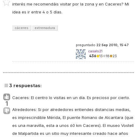
interés me recomendáis visitar por la zona y en Caceres? Mi
idea es ir entre 4 o 5 días.
cáceres
extremadura
preguntado
22 Sep 2010, 15:47
casals21
436
●
13
●
18
●
23
3
respuestas:
Caceres: El centro lo visitas en un día. Es precioso por cierto.
1
Alrededores: Si por alrededores entiendes distancias medias,
es imprescindible Mérida, El puente Romano de Alcantara (que
es una maravilla, esta a unos 60 km Caceres). El museo Vostell
de Malpartida es un sitio muy interesante creado hace años