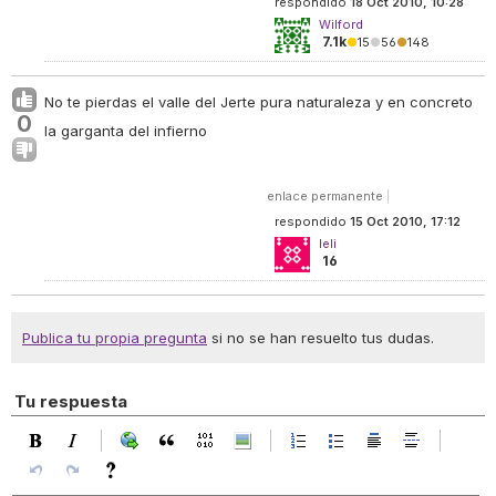
respondido
18 Oct 2010, 10:28
Wilford
7.1k
●
15
●
56
●
148
No te pierdas el valle del Jerte pura naturaleza y en concreto
0
la garganta del infierno
enlace permanente
|
respondido
15 Oct 2010, 17:12
leli
16
Publica tu propia pregunta
si no se han resuelto tus dudas.
Tu respuesta