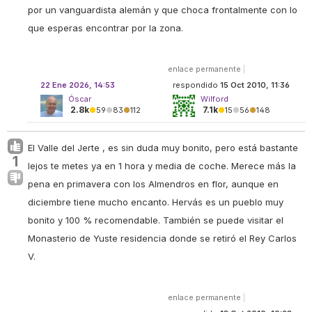
por un vanguardista alemán y que choca frontalmente con lo
que esperas encontrar por la zona.
enlace permanente
|
22 Ene 2026, 14:53
respondido
15 Oct 2010, 11:36
Óscar
Wilford
2.8k
7.1k
●
59
●
83
●
112
●
15
●
56
●
148
El Valle del Jerte , es sin duda muy bonito, pero está bastante
1
lejos te metes ya en 1 hora y media de coche. Merece más la
pena en primavera con los Almendros en flor, aunque en
diciembre tiene mucho encanto. Hervás es un pueblo muy
bonito y 100 % recomendable. También se puede visitar el
Monasterio de Yuste residencia donde se retiró el Rey Carlos
V.
enlace permanente
|