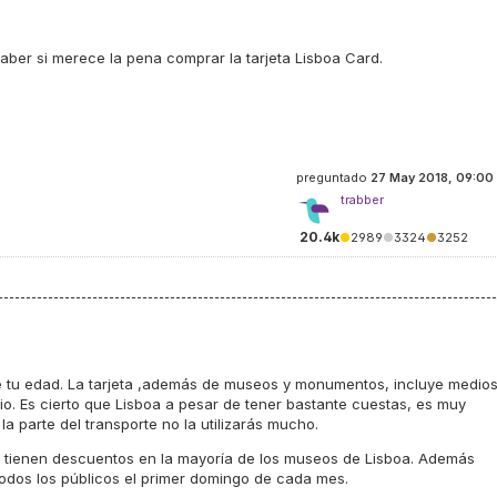
aber si merece la pena comprar la tarjeta Lisboa Card.
preguntado
27 May 2018, 09:00
trabber
20.4k
●
2989
●
3324
●
3252
de tu edad. La tarjeta ,además de museos y monumentos, incluye medio
io. Es cierto que Lisboa a pesar de tener bastante cuestas, es muy
a parte del transporte no la utilizarás mucho.
 tienen descuentos en la mayoría de los museos de Lisboa. Además
todos los públicos el primer domingo de cada mes.