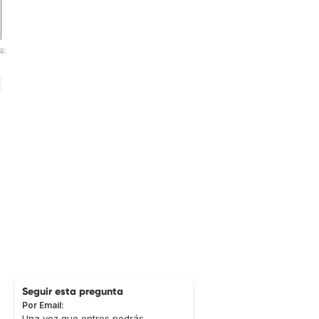
a:
Seguir esta pregunta
Por Email:
Una vez que entres podrás