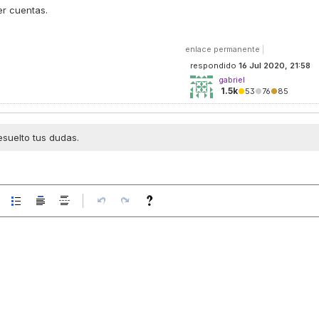
er cuentas.
enlace permanente
|
respondido
16 Jul 2020, 21:58
gabriel
1.5k
●
53
●
76
●
85
esuelto tus dudas.