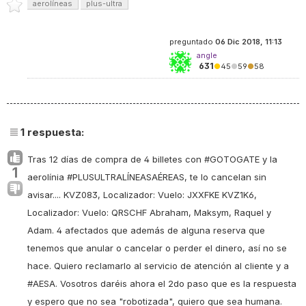
aerolíneas
plus-ultra
preguntado
06 Dic 2018, 11:13
angle
631
●
45
●
59
●
58
1
respuesta:
Tras 12 días de compra de 4 billetes con #GOTOGATE y la
1
aerolínia #PLUSULTRALÍNEASAÉREAS, te lo cancelan sin
avisar.... KVZ083, Localizador: Vuelo: JXXFKE KVZ1K6,
Localizador: Vuelo: QRSCHF Abraham, Maksym, Raquel y
Adam. 4 afectados que además de alguna reserva que
tenemos que anular o cancelar o perder el dinero, así no se
hace. Quiero reclamarlo al servicio de atención al cliente y a
#AESA. Vosotros daréis ahora el 2do paso que es la respuesta
y espero que no sea "robotizada", quiero que sea humana.