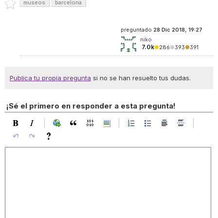
museos
barcelona
preguntado
28 Dic 2018, 19:27
niko
7.0k
●
286
●
393
●
391
Publica tu propia pregunta
si no se han resuelto tus dudas.
¡Sé el primero en responder a esta pregunta!