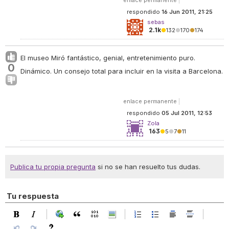
enlace permanente
|
respondido
16 Jun 2011, 21:25
sebas
2.1k
●
132
●
170
●
174
El museo Miró fantástico, genial, entretenimiento puro.
0
Dinámico. Un consejo total para incluir en la visita a Barcelona.
enlace permanente
|
respondido
05 Jul 2011, 12:53
Zola
163
●
5
●
7
●
11
Publica tu propia pregunta
si no se han resuelto tus dudas.
Tu respuesta