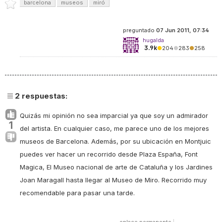
barcelona
museos
miró
preguntado
07 Jun 2011, 07:34
hugalda
3.9k
●
204
●
283
●
258
2
respuestas:
Quizás mi opinión no sea imparcial ya que soy un admirador
1
del artista. En cualquier caso, me parece uno de los mejores
museos de Barcelona. Además, por su ubicación en Montjuic
puedes ver hacer un recorrido desde Plaza España, Font
Magica, El Museo nacional de arte de Cataluña y los Jardines
Joan Maragall hasta llegar al Museo de Miro. Recorrido muy
recomendable para pasar una tarde.