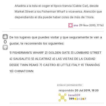
Añadiría a la lista el coger el típico tranvía (Cable Car), desde
Market Street a los Fisherman Wharf o viceversa. Atención que
dependiendo el día puede haber colas de más de 1 hora.
ana
(19 Nov 2010, 17:16)
De los lugares que puedes visitar y que seguramente te van a
0
gustar, te recomiendo los siguientes:
1) FISHERMAN’S WHARF 2) GOLDEN GATE 3) LOMBARD STREET
4) SAUSALITO 5) ALCATRAZ 6) LAS VISTAS DE LA CIUDAD
DESDE TWIN PEAKS 7) CASTRO 8) LITTLE ITALY 9) TRANVÍAS
10) CHINATOWN
enlace permanente
|
respondido
20 Jul 2019, 18:20
Irene009
199
●
2
●
2
●
7