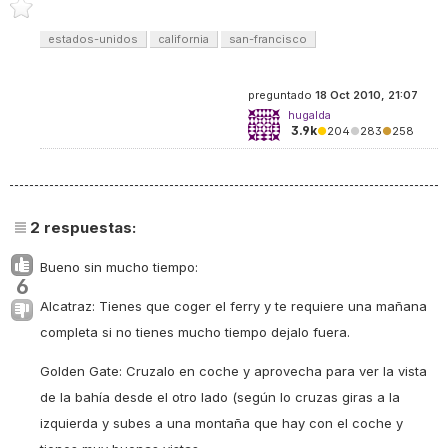
estados-unidos
california
san-francisco
preguntado
18 Oct 2010, 21:07
hugalda
3.9k
●
204
●
283
●
258
2
respuestas:
Bueno sin mucho tiempo:
6
Alcatraz: Tienes que coger el ferry y te requiere una mañana
completa si no tienes mucho tiempo dejalo fuera.
Golden Gate: Cruzalo en coche y aprovecha para ver la vista
de la bahía desde el otro lado (según lo cruzas giras a la
izquierda y subes a una montaña que hay con el coche y