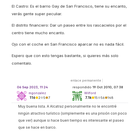
El Castro: Es el barrio Gay de San Francisco, tiene su encanto,
verás gente super peculiar.
El distrito financiero: Dar un paseo entre los rascacielos por el
centro tiene mucho encanto.
Ojo con el coche en San Francisco aparcar no es nada fácil.
Espero que con esto tengas bastante, si quieres más solo
comentalo.
enlace permanente
|
06 Sep 2023, 11:24
respondido
19 Oct 2010, 07:38
mgonzalez
Wilford
116
7.1k
●
2
●
5
●
7
●
15
●
56
●
148
Muy buena lista. A Alcatraz personalmente no le encontré
ningún atractivo turístico (simplemente es una prisión con poco
que ver) aunque si hace buen tiempo es interesante el paseo
que se hace en barco.