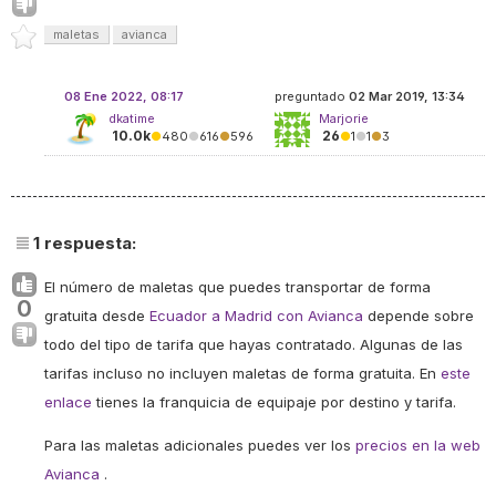
maletas
avianca
08 Ene 2022, 08:17
preguntado
02 Mar 2019, 13:34
dkatime
Marjorie
10.0k
26
●
480
●
616
●
596
●
1
●
1
●
3
1
respuesta:
El número de maletas que puedes transportar de forma
0
gratuita desde
Ecuador a Madrid con Avianca
depende sobre
todo del tipo de tarifa que hayas contratado. Algunas de las
tarifas incluso no incluyen maletas de forma gratuita. En
este
enlace
tienes la franquicia de equipaje por destino y tarifa.
Para las maletas adicionales puedes ver los
precios en la web
Avianca
.