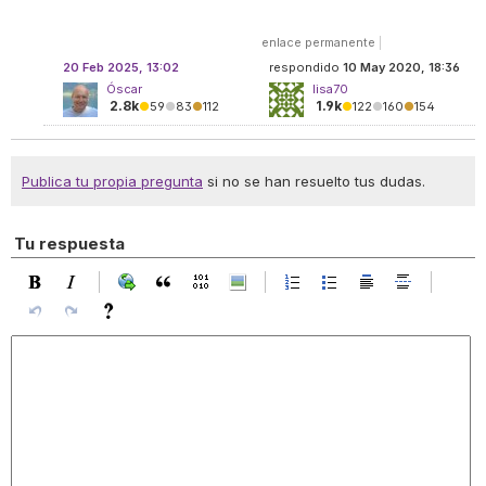
enlace permanente
|
20 Feb 2025, 13:02
respondido
10 May 2020, 18:36
Óscar
lisa70
2.8k
1.9k
●
59
●
83
●
112
●
122
●
160
●
154
Publica tu propia pregunta
si no se han resuelto tus dudas.
Tu respuesta