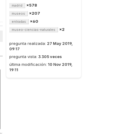
×578
madrid
×207
museos
×60
entradas
×2
museo-ciencias-naturales
pregunta realizada:
27 May 2019,
09:17
pregunta vista:
3 305 veces
última modificación:
10 Nov 2019,
19:11
a: