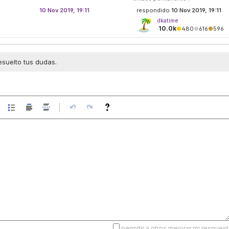
10 Nov 2019, 19:11
respondido
10 Nov 2019, 19:11
dkatime
10.0k
●
480
●
616
●
596
esuelto tus dudas.
permitir a otros mejorar mi respuest