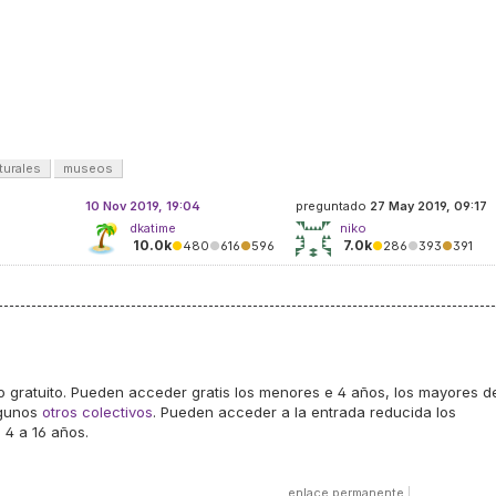
turales
museos
10 Nov 2019, 19:04
preguntado
27 May 2019, 09:17
dkatime
niko
10.0k
7.0k
●
480
●
616
●
596
●
286
●
393
●
391
o gratuito. Pueden acceder gratis los menores e 4 años, los mayores d
lgunos
otros colectivos
. Pueden acceder a la entrada reducida los
 4 a 16 años.
enlace permanente
|