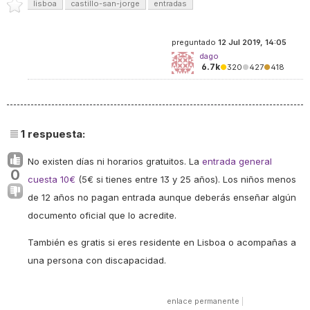
lisboa
castillo-san-jorge
entradas
preguntado
12 Jul 2019, 14:05
dago
6.7k
●
320
●
427
●
418
1
respuesta:
No existen días ni horarios gratuitos. La
entrada general
0
cuesta 10€
(5€ si tienes entre 13 y 25 años). Los niños menos
de 12 años no pagan entrada aunque deberás enseñar algún
documento oficial que lo acredite.
También es gratis si eres residente en Lisboa o acompañas a
una persona con discapacidad.
enlace permanente
|