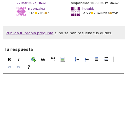
29 Mar 2023, 15:31
respondido
18 Jul 2019, 06:37
mgonzalez
hugalda
116
3.9k
●
2
●
5
●
7
●
204
●
283
●
258
Publica tu propia pregunta
si no se han resuelto tus dudas.
Tu respuesta