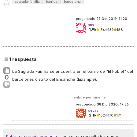
sagrada-familia
barrios
barcelona
preguntado
27 Oct 2019, 11:20
ana
1.9k
●
156
●
189
●
188
1
respuesta:
La Sagrada Familia se encuentra en el barrio de "El Poblet" del
0
barcelonés distrito del Ensanche (Eixample).
enlace permanente
|
respondido
08 Dic 2020, 17:56
sebas
2.1k
●
132
●
170
●
174
Publica tu propia pregunta
si no se han resuelto tus dudas.