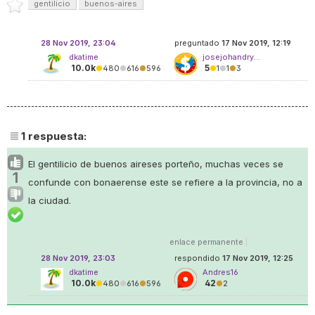
gentilicio
buenos-aires
28 Nov 2019, 23:04
preguntado
17 Nov 2019, 12:19
dkatime
josejohandry...
10.0k
5
●
480
●
616
●
596
●
1
●
1
●
3
1
respuesta:
El gentilicio de buenos aireses porteño, muchas veces se
1
confunde con bonaerense este se refiere a la provincia, no a
la ciudad.
enlace permanente
|
28 Nov 2019, 23:03
respondido
17 Nov 2019, 12:25
dkatime
Andres16
10.0k
42
●
480
●
616
●
596
●
2