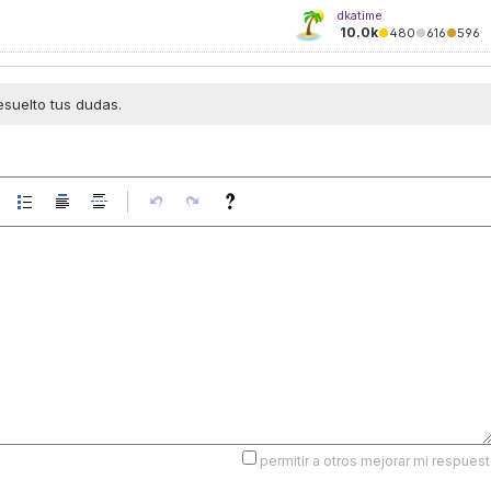
dkatime
10.0k
●
480
●
616
●
596
esuelto tus dudas.
permitir a otros mejorar mi respuest