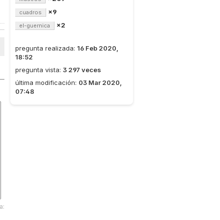
×9
cuadros
×2
el-guernica
pregunta realizada:
16 Feb 2020,
18:52
pregunta vista:
3 297 veces
última modificación:
03 Mar 2020,
07:48
a: