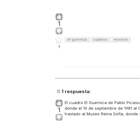
1
el-guernica
cuadros
museos
1
1
respuesta:
El cuadro El Guernica de Pablo Pica
donde el 10 de septiembre de 1981 al 
1
traslado al Museo Reina Sofía, donde