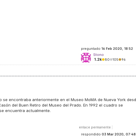
preguntado
16 Feb 2020, 18:52
Stono
1.2k
●
80
●
105
●
96
sso se encontraba anteriormente en el Museo MoMA de Nueva York des
Casón del Buen Retiro del Museo del Prado. En 1992 el cuadro se
 se encuentra actualmente.
enlace permanente
|
respondido
03 Mar 2020, 07:48