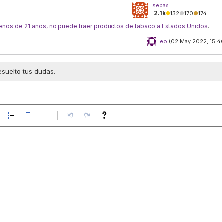
sebas
2.1k
●
132
●
170
●
174
enos de 21 años, no puede traer productos de tabaco a Estados Unidos
.
leo
(02 May 2022, 15:4
esuelto tus dudas.