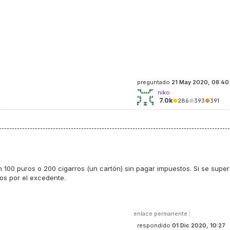
preguntado
21 May 2020, 08:40
niko
7.0k
●
286
●
393
●
391
0 puros o 200 cigarros (un cartón) sin pagar impuestos. Si se supe
os por el excedente.
enlace permanente
|
respondido
01 Dic 2020, 10:27