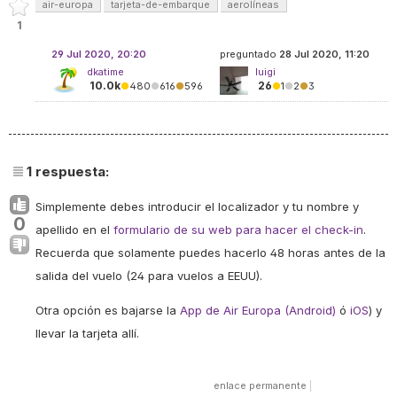
air-europa
tarjeta-de-embarque
aerolíneas
1
29 Jul 2020, 20:20
preguntado
28 Jul 2020, 11:20
dkatime
luigi
10.0k
26
●
480
●
616
●
596
●
1
●
2
●
3
1
respuesta:
Simplemente debes introducir el localizador y tu nombre y
0
apellido en el
formulario de su web para hacer el check-in
.
Recuerda que solamente puedes hacerlo 48 horas antes de la
salida del vuelo (24 para vuelos a EEUU).
Otra opción es bajarse la
App de Air Europa (Android)
ó
iOS
) y
llevar la tarjeta allí.
enlace permanente
|