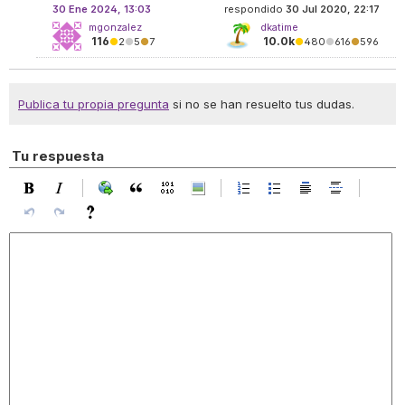
30 Ene 2024, 13:03
respondido
30 Jul 2020, 22:17
mgonzalez
dkatime
116
10.0k
●
2
●
5
●
7
●
480
●
616
●
596
Publica tu propia pregunta
si no se han resuelto tus dudas.
Tu respuesta