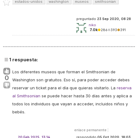
estados-unidos
washington
museos
smithsonian
preguntado
23 Sep 2020, 08:28
niko
7.0k
●
286
●
393
●
391
1
respuesta:
Los diferentes museos que forman el Smithsonian de
0
Washington son gratuitos. Eso sí, para poder acceder debes
reservar un ticket para el día que quieras visitarlo. La
reserva
al Smithsonian
se puede hacer hasta 30 días antes y aplica a
todos los individuos que vayan a acceder, incluidos niños y
bebés.
enlace permanente
|
20 Feb 2025, 13:14
respondido
05 Oct 2020, 18:03