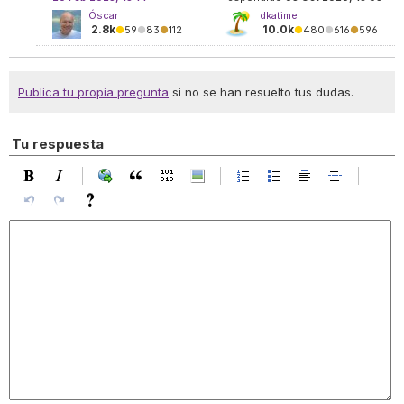
Óscar
dkatime
2.8k
10.0k
●
59
●
83
●
112
●
480
●
616
●
596
Publica tu propia pregunta
si no se han resuelto tus dudas.
Tu respuesta