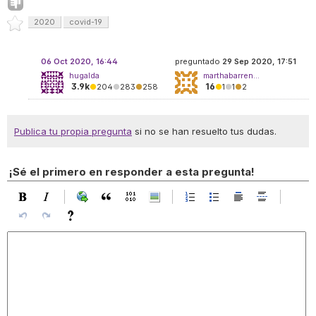
2020
covid-19
06 Oct 2020, 16:44
preguntado
29 Sep 2020, 17:51
hugalda
marthabarren...
3.9k
16
●
204
●
283
●
258
●
1
●
1
●
2
Publica tu propia pregunta
si no se han resuelto tus dudas.
¡Sé el primero en responder a esta pregunta!