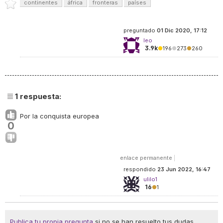
continentes
áfrica
fronteras
países
preguntado
01 Dic 2020, 17:12
leo
3.9k
●
196
●
273
●
260
1
respuesta:
Por la conquista europea
0
enlace permanente
|
respondido
23 Jun 2022, 16:47
ulilo1
16
●
1
Publica tu propia pregunta
si no se han resuelto tus dudas.