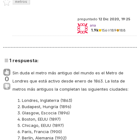
metros
preguntado
12 Dic 2020, 19:25
ana
1.9k
●
156
●
189
●
188
1
respuesta:
Sin duda el metro más antiguo del mundo es el Metro de
0
Londres que está activo desde enero de 1863. La lista de
metros más antiguos la completan las siguientes ciudades:
Londres, Inglaterra (1863)
Budapest, Hungría (1896)
Glasgow, Escocia (1896)
Boston, EEUU (1897)
Chicago, EEUU (1897)
París, Francia (1900)
Berlín, Alemania (1902)