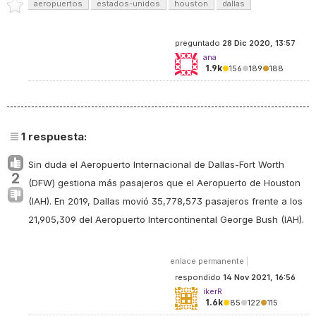
aeropuertos
estados-unidos
houston
dallas
preguntado
28 Dic 2020, 13:57
ana
1.9k
●
156
●
189
●
188
1
respuesta:
Sin duda el Aeropuerto Internacional de Dallas-Fort Worth
2
(DFW) gestiona más pasajeros que el Aeropuerto de Houston
(IAH). En 2019, Dallas movió 35,778,573 pasajeros frente a los
21,905,309 del Aeropuerto Intercontinental George Bush (IAH).
enlace permanente
|
respondido
14 Nov 2021, 16:56
ikerR
1.6k
●
85
●
122
●
115