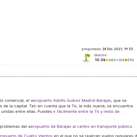
preguntado
28 Dic 2021, 19:33
dkatime
10.0k
●
480
●
616
●
596
o comercial, el
aeropuerto Adolfo Suárez Madrid-Barajas
, que se
o de la capital. Ten en cuenta que la T4, la más nueva, se encuentra
 unidas entre ellas. Puedes
ir fácilmente entre la T4 y resto de
 problemas del
aeropuerto de Barajas al centro en transporte público
.
ropuerto de Cuatro Vientos
en el que no se realizan vuelos regulares 