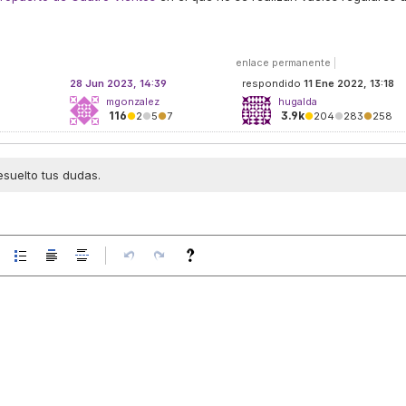
enlace permanente
|
28 Jun 2023, 14:39
respondido
11 Ene 2022, 13:18
mgonzalez
hugalda
116
3.9k
●
2
●
5
●
7
●
204
●
283
●
258
esuelto tus dudas.