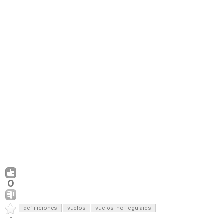
0
definiciones
vuelos
vuelos-no-regulares