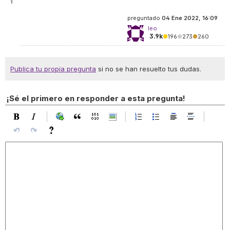
1
preguntado
04 Ene 2022, 16:09
leo
3.9k
●
196
●
273
●
260
Publica tu propia pregunta
si no se han resuelto tus dudas.
¡Sé el primero en responder a esta pregunta!