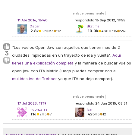
enlace permanente
|
11 Abr 2016, 16:40
respondido
16 Sep 2012, 11:55
Óscar
dkatime
2.8k
10.0k
●
59
●
83
●
112
●
480
●
616
●
596
"
Los vuelos Open Jaw son aquellos que tienen más de 2
3
ciudades implicadas en un trayecto de ida y vuelta
".
Aquí
tienes una explicación completa
y la manera de buscar vuelos
open jaw con ITA Matrix (luego puedes comprar con el
multidestino de Trabber
ya que ITA no deja comprar).
enlace permanente
|
17 Jul 2023, 11:19
respondido
24 Jun 2015, 08:31
mgonzalez
Ivan
116
425
●
2
●
5
●
7
●
3
●
12