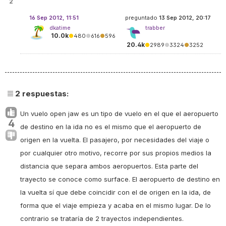
2
16 Sep 2012, 11:51
preguntado
13 Sep 2012, 20:17
dkatime
trabber
10.0k
●
480
●
616
●
596
20.4k
●
2989
●
3324
●
3252
2
respuestas:
Un vuelo open jaw es un tipo de vuelo en el que el aeropuerto
4
de destino en la ida no es el mismo que el aeropuerto de
origen en la vuelta. El pasajero, por necesidades del viaje o
por cualquier otro motivo, recorre por sus propios medios la
distancia que separa ambos aeropuertos. Esta parte del
trayecto se conoce como
surface
. El aeropuerto de destino en
la vuelta sí que debe coincidir con el de origen en la ida, de
forma que el viaje empieza y acaba en el mismo lugar. De lo
contrario se trataría de 2 trayectos independientes.