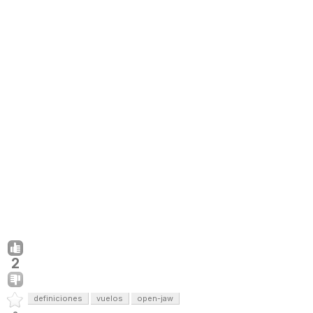
2
definiciones
vuelos
open-jaw