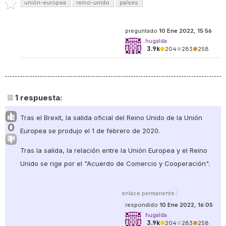
unión-europea
reino-unido
países
preguntado
10 Ene 2022, 15:56
hugalda
3.9k
●
204
●
283
●
258
1
respuesta:
Tras el Brexit, la salida oficial del Reino Unido de la Unión
0
Europea se produjo el 1 de febrero de 2020.
Tras la salida, la relación entre la Unión Europea y el Reino
Unido se rige por el "Acuerdo de Comercio y Cooperación".
enlace permanente
|
respondido
10 Ene 2022, 16:05
hugalda
3.9k
●
204
●
283
●
258