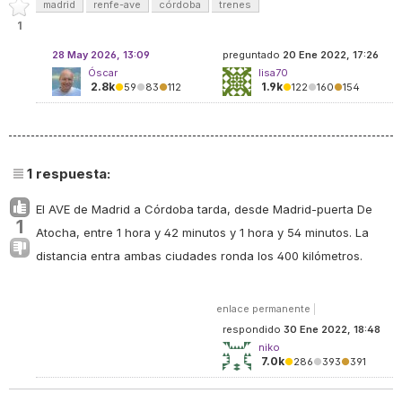
madrid
renfe-ave
córdoba
trenes
1
28 May 2026, 13:09
preguntado
20 Ene 2022, 17:26
Óscar
lisa70
2.8k
1.9k
●
59
●
83
●
112
●
122
●
160
●
154
1
respuesta:
El AVE de Madrid a Córdoba tarda, desde Madrid-puerta De
1
Atocha, entre 1 hora y 42 minutos y 1 hora y 54 minutos. La
distancia entra ambas ciudades ronda los 400 kilómetros.
enlace permanente
|
respondido
30 Ene 2022, 18:48
niko
7.0k
●
286
●
393
●
391