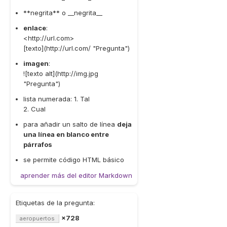
**negrita** o __negrita__
enlace
:
<http://url.com>
[texto](http://url.com/ "Pregunta")
imagen
:
![texto alt](http://img.jpg
"Pregunta")
lista numerada: 1. Tal
2. Cual
para añadir un salto de línea
deja
una línea en blanco entre
párrafos
se permite código HTML básico
aprender más del editor Markdown
Etiquetas de la pregunta:
×728
aeropuertos