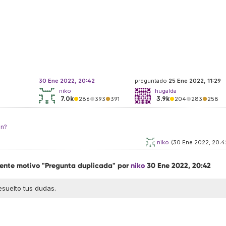
30 Ene 2022, 20:42
preguntado
25 Ene 2022, 11:29
niko
hugalda
7.0k
3.9k
●
286
●
393
●
391
●
204
●
283
●
258
án?
niko
(30 Ene 2022, 20:4
uiente motivo "Pregunta duplicada" por
niko
30 Ene 2022, 20:42
esuelto tus dudas.