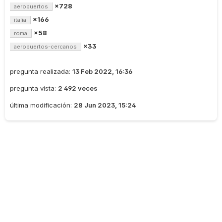
×728
aeropuertos
×166
italia
×58
roma
×33
aeropuertos-cercanos
pregunta realizada:
13 Feb 2022, 16:36
pregunta vista:
2 492 veces
última modificación:
28 Jun 2023, 15:24