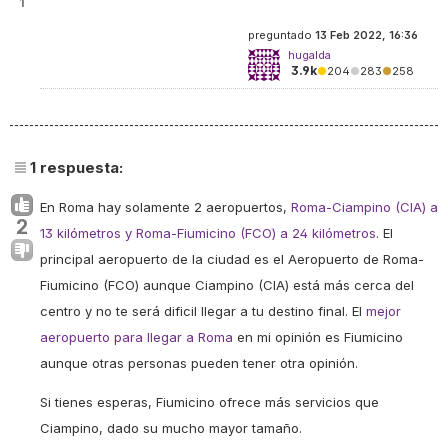
1
preguntado
13 Feb 2022, 16:36
hugalda
3.9k
●
204
●
283
●
258
1
respuesta:
En Roma hay solamente 2 aeropuertos,
Roma-Ciampino (CIA) a
2
13 kilómetros y Roma-Fiumicino (FCO) a 24 kilómetros
. El
principal aeropuerto de la ciudad es el Aeropuerto de Roma-
Fiumicino (FCO) aunque Ciampino (CIA) está más cerca del
centro y no te será dificil llegar a tu destino final. El
mejor
aeropuerto para llegar a Roma
en mi opinión es Fiumicino
aunque otras personas pueden tener otra opinión.
Si tienes esperas, Fiumicino ofrece más servicios que
Ciampino, dado su mucho mayor tamaño.