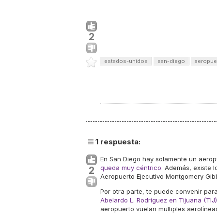
2
estados-unidos
san-diego
aeropue
1
respuesta:
En San Diego hay solamente un aeropu
queda muy céntrico
. Además, existe l
2
Aeropuerto Ejecutivo Montgomery Gibb
Por otra parte, te puede convenir par
Abelardo L. Rodríguez en Tijuana (TIJ)
aeropuerto vuelan multiples aerolínea