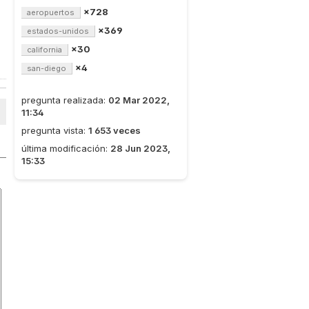
×728
aeropuertos
×369
estados-unidos
×30
california
×4
san-diego
pregunta realizada:
02 Mar 2022,
11:34
pregunta vista:
1 653 veces
última modificación:
28 Jun 2023,
15:33