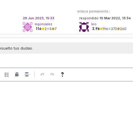
enlace permanente
|
28 Jun 2023, 15:33
respondido
10 Mar 2022, 13:34
mgonzalez
leo
116
3.9k
●
2
●
5
●
7
●
196
●
273
●
260
esuelto tus dudas.