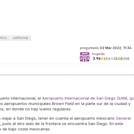
rtos
california
preguntado
02 Mar 2022, 11:34
hugalda
3.9k
●
204
●
283
●
258
erto internacional, el
Aeropuerto Internacional de San Diego (SAN), q
os aeropuertos municipales Brown Field en la parte sur de la ciudad y
s, en donde no hay vuelos regulares.
a viajar a San Diego, tener en cuenta el aeropuerto méxicano
General
, justo al otro lado de la frontera se encuentra San Diego. En este
s de bajo coste mexicanas.