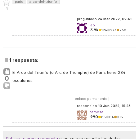
parís
arco-del-triunfo
1
preguntado
24 Mar 2022, 09:41
leo
3.9k
●
196
●
273
●
260
1
respuesta:
El Arco del Triunfo (o Arc de Triomphe) de París tiene 284
0
escalones.
enlace permanente
|
respondido
10 Jun 2022, 15:23
barbosa
990
●
85
●
114
●
103
Publica tu propia pregunta
si no se han resuelto tus dudas.