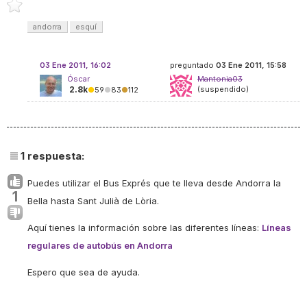
andorra
esquí
03 Ene 2011, 16:02
preguntado
03 Ene 2011, 15:58
Óscar
Mantonia03
2.8k
(suspendido)
●
59
●
83
●
112
1
respuesta:
Puedes utilizar el Bus Exprés que te lleva desde Andorra la
1
Bella hasta Sant Julià de Lòria.
Aquí tienes la información sobre las diferentes líneas:
Líneas
regulares de autobús en Andorra
Espero que sea de ayuda.