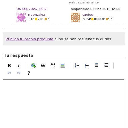
enlace permanente
|
06 Sep 2023, 12:12
respondido
05 Ene 2011, 12:55
mgonzalez
cactus
116
2.3k
●
2
●
5
●
7
●
111
●
138
●
151
Publica tu propia pregunta
si no se han resuelto tus dudas.
Tu respuesta