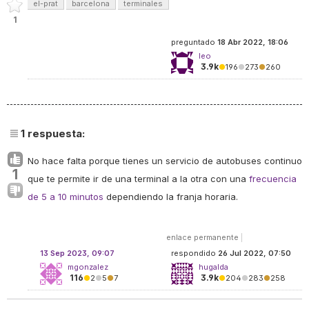
el-prat
barcelona
terminales
1
preguntado
18 Abr 2022, 18:06
leo
3.9k
●
196
●
273
●
260
1
respuesta:
No hace falta porque tienes un servicio de autobuses continuo
1
que te permite ir de una terminal a la otra con una
frecuencia
de 5 a 10 minutos
dependiendo la franja horaria.
enlace permanente
|
13 Sep 2023, 09:07
respondido
26 Jul 2022, 07:50
mgonzalez
hugalda
116
3.9k
●
2
●
5
●
7
●
204
●
283
●
258