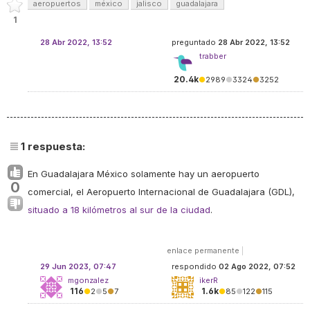
aeropuertos
méxico
jalisco
guadalajara
1
28 Abr 2022, 13:52
preguntado
28 Abr 2022, 13:52
trabber
20.4k
●
2989
●
3324
●
3252
1
respuesta:
En Guadalajara México solamente hay un aeropuerto
0
comercial, el Aeropuerto Internacional de Guadalajara (GDL),
situado a 18 kilómetros al sur de la ciudad
.
enlace permanente
|
29 Jun 2023, 07:47
respondido
02 Ago 2022, 07:52
mgonzalez
ikerR
116
1.6k
●
2
●
5
●
7
●
85
●
122
●
115