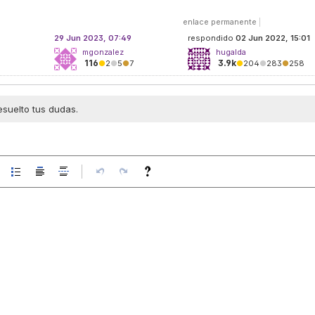
enlace permanente
|
29 Jun 2023, 07:49
respondido
02 Jun 2022, 15:01
mgonzalez
hugalda
116
3.9k
●
2
●
5
●
7
●
204
●
283
●
258
esuelto tus dudas.