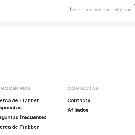
permitir a otros mejorar mi respuest
NOCER MÁS
CONTACTAR
erca de Trabber
Contacto
spuestas
Afiliados
eguntas frecuentes
erca de Trabber