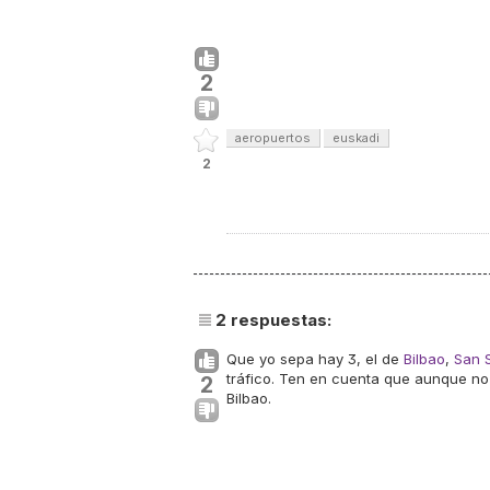
2
aeropuertos
euskadi
2
2
respuestas:
Que yo sepa hay 3, el de
Bilbao
,
San 
tráfico. Ten en cuenta que aunque no 
2
Bilbao.