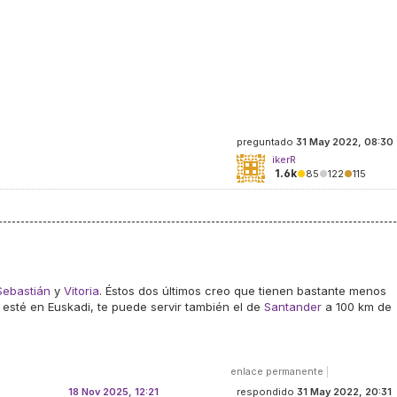
preguntado
31 May 2022, 08:30
ikerR
1.6k
●
85
●
122
●
115
Sebastián
y
Vitoria
. Éstos dos últimos creo que tienen bastante menos
esté en Euskadi, te puede servir también el de
Santander
a 100 km de
enlace permanente
|
18 Nov 2025, 12:21
respondido
31 May 2022, 20:31