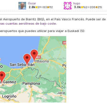
Óscar
hugo
2.8k
3.0k
●
59
●
83
●
112
●
162
●
208
●
215
l Aeropuerto de Biarritz (BIQ), en el País Vasco Francés. Puede ser de
nas cuantas aerolíneas de bajo coste
.
aeropuertos que puedes utilizar para viajar a Euskadi (5):