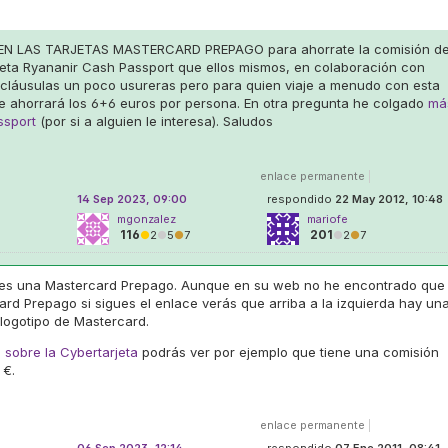
IRVEN LAS TARJETAS MASTERCARD PREPAGO para ahorrate la comisión d
rjeta Ryananir Cash Passport que ellos mismos, en colaboración con
cláusulas un poco usureras pero para quien viaje a menudo con esta
se ahorrará los 6+6 euros por persona. En otra pregunta he colgado
má
ssport
(por si a alguien le interesa). Saludos
enlace permanente
|
14 Sep 2023, 09:00
respondido
22 May 2012, 10:48
mgonzalez
mariofe
116
201
●
2
●
5
●
7
●
2
●
7
es una Mastercard Prepago. Aunque en su web no he encontrado que
rd Prepago si sigues el enlace verás que arriba a la izquierda hay un
 logotipo de Mastercard.
 sobre la Cybertarjeta
podrás ver por ejemplo que tiene una comisión
 €.
enlace permanente
|