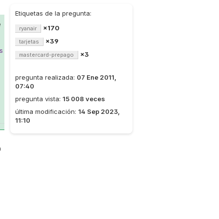
Etiquetas de la pregunta:
e
×170
ryanair
×39
tarjetas
s
×3
mastercard-prepago
pregunta realizada:
07 Ene 2011,
07:40
pregunta vista:
15 008 veces
última modificación:
14 Sep 2023,
11:10
a