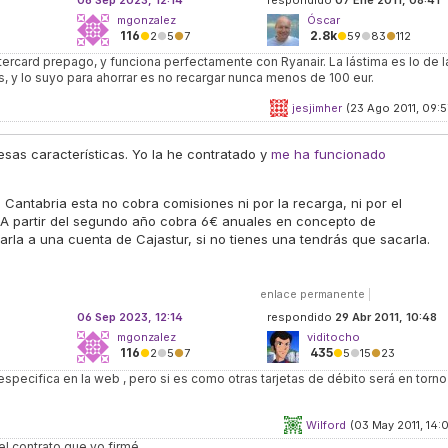
06 Sep 2023, 12:14
respondido
07 Ene 2011, 08:41
mgonzalez
Óscar
116
2.8k
●
2
●
5
●
7
●
59
●
83
●
112
ercard prepago, y funciona perfectamente con Ryanair. La lástima es lo de l
, y lo suyo para ahorrar es no recargar nunca menos de 100 eur.
jesjimher
(23 Ago 2011, 09:5
sas características. Yo la he contratado y
me ha funcionado
 Cantabria esta no cobra comisiones ni por la recarga, ni por el
(A partir del segundo año cobra 6€ anuales en concepto de
arla a una cuenta de Cajastur, si no tienes una tendrás que sacarla.
enlace permanente
|
06 Sep 2023, 12:14
respondido
29 Abr 2011, 10:48
mgonzalez
viditocho
116
435
●
2
●
5
●
7
●
5
●
15
●
23
 especifica en la web , pero si es como otras tarjetas de débito será en torno
Wilford
(03 May 2011, 14:0
el contrato que yo firmé.