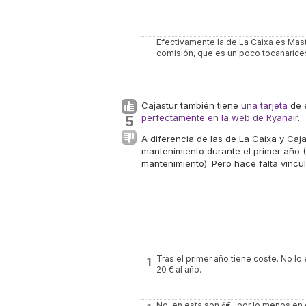
Efectivamente la de La Caixa es Mast
comisión, que es un poco tocanarices
Cajastur también tiene
una tarjeta
de e
perfectamente en la web de Ryanair
.
5
A diferencia de las de La Caixa y Caja
mantenimiento durante el primer año 
mantenimiento). Pero hace falta vincul
Tras el primer año tiene coste. No lo
1
20 € al año.
No, en esta son 6€ , por lo menos en 