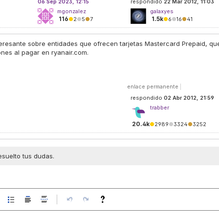
06 Sep 2023, 12:15
respondido
22 Mar 2012, 11:03
mgonzalez
galaxyes
116
1.5k
●
2
●
5
●
7
●
6
●
16
●
41
eresante sobre entidades que ofrecen tarjetas Mastercard Prepaid, qu
nes al pagar en ryanair.com.
enlace permanente
|
respondido
02 Abr 2012, 21:59
trabber
20.4k
●
2989
●
3324
●
3252
esuelto tus dudas.