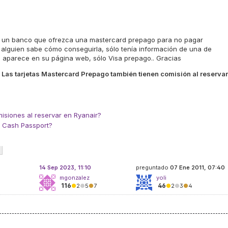
ar un banco que ofrezca una mastercard prepago para no pagar
r. alguien sabe cómo conseguirla, sólo tenía información de una de
o aparece en su página web, sólo Visa prepago.. Gracias
Las tarjetas Mastercard Prepago también tienen comisión al reservar
misiones al reservar en Ryanair?
r Cash Passport?
14 Sep 2023, 11:10
preguntado
07 Ene 2011, 07:40
mgonzalez
yoli
116
46
●
2
●
5
●
7
●
2
●
3
●
4