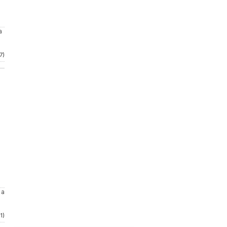
a
7)
 a
1)