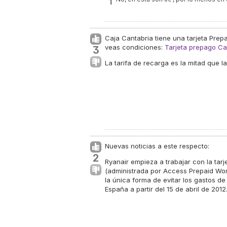
1
Caja Cantabria tiene una tarjeta Prepa
veas condiciones:
Tarjeta prepago Ca
3
La tarifa de recarga es la mitad que l
Nuevas noticias a este respecto:
2
Ryanair empieza a trabajar con la tar
(administrada por Access Prepaid Wor
la única forma de evitar los gastos d
España a partir del 15 de abril de 2012