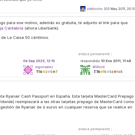
viditocho
(03 May 2011, 20:5
go para ese motivo, además es gratuita, te adjunto el link para que
ja Cantabria
(ahora Liberbank).
a de La Caixa 50 céntimos.
enlace permanente
|
06 Sep 2023, 12:15
respondido
10 Ene 2011, 11:48
mgonzalez
Wilford
116
7.1k
●
2
●
5
●
7
●
15
●
56
●
148
jeta Ryanair Cash Passport en España. Esta tarjeta MasterCard Prepago
ldwide) reemplazará a las otras tarjetas prepago de MasterCard como
e gestión de Ryanair de 6 euros en cualquier reserva que se realice en
.
enlace permanente
|