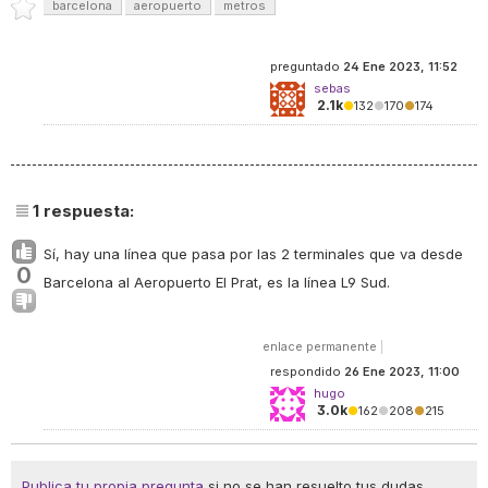
barcelona
aeropuerto
metros
preguntado
24 Ene 2023, 11:52
sebas
2.1k
●
132
●
170
●
174
1
respuesta:
Sí, hay una línea que pasa por las 2 terminales que va desde
0
Barcelona al Aeropuerto El Prat, es la línea L9 Sud.
enlace permanente
|
respondido
26 Ene 2023, 11:00
hugo
3.0k
●
162
●
208
●
215
Publica tu propia pregunta
si no se han resuelto tus dudas.