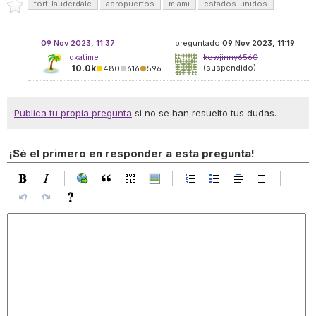
fort-lauderdale
aeropuertos
miami
estados-unidos
09 Nov 2023, 11:37
preguntado
09 Nov 2023, 11:19
dkatime
kowjinny6560
10.0k
(suspendido)
●
480
●
616
●
596
Publica tu propia pregunta
si no se han resuelto tus dudas.
¡Sé el primero en responder a esta pregunta!