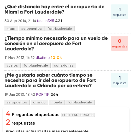
¿Qué distancia hay entre el aeropuerto de
1
Miami a Fort Lauderdale?
respuesta
421
30 Ago 2014, 21:14
taurus395
miami
aeropuertos
fort-lauderdale
¿Tiempo mínimo necesario para un vuelo de
0
conexión en el aeropuero de Fort
respuestas
Lauderdale?
10.0k
11 Nov 2013, 16:52
dkatime
vuelos
fort-lauderdale
conexiones
¿Me gustaría saber cuánto tiempo se
1
necesita para ir del aeropuerto de Fort
respuesta
Lauderdale a Orlando por carretera?
264
19 Jun 2010, 18:42
PORTIP
aeropuertos
orlando
florida
fort-lauderdale
4
Preguntas etiquetadas
FORT-LAUDERDALE
2
respuestas
Preguntas
actualizadas más recientemente