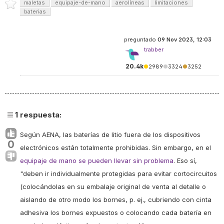
maletas
equipaje-de-mano
aerolíneas
limitaciones
baterias
preguntado
09 Nov 2023, 12:03
trabber
20.4k
●
2989
●
3324
●
3252
1
respuesta:
Según AENA, las baterías de litio fuera de los dispositivos
0
electrónicos están totalmente prohibidas. Sin embargo, en el
equipaje de mano se pueden llevar sin problema
. Eso sí,
"
deben ir individualmente protegidas para evitar cortocircuitos
(colocándolas en su embalaje original de venta al detalle o
aislando de otro modo los bornes, p. ej., cubriendo con cinta
adhesiva los bornes expuestos o colocando cada batería en