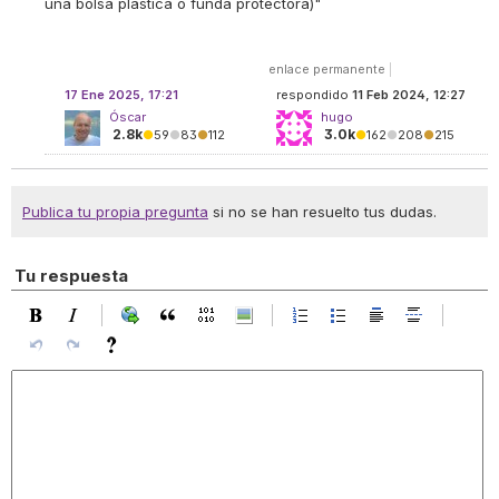
una bolsa plástica o funda protectora)
"
enlace permanente
|
17 Ene 2025, 17:21
respondido
11 Feb 2024, 12:27
Óscar
hugo
2.8k
3.0k
●
59
●
83
●
112
●
162
●
208
●
215
Publica tu propia pregunta
si no se han resuelto tus dudas.
Tu respuesta