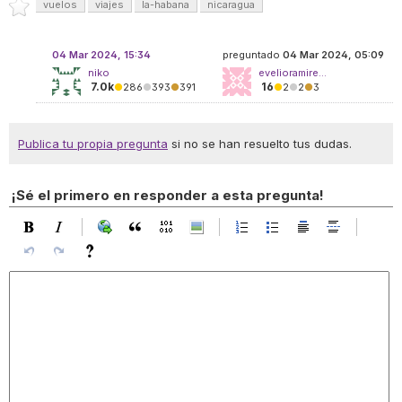
vuelos
viajes
la-habana
nicaragua
04 Mar 2024, 15:34
preguntado
04 Mar 2024, 05:09
niko
evelioramire...
7.0k
16
●
286
●
393
●
391
●
2
●
2
●
3
Publica tu propia pregunta
si no se han resuelto tus dudas.
¡Sé el primero en responder a esta pregunta!