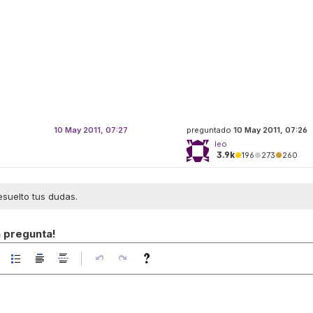
10 May 2011, 07:27
preguntado
10 May 2011, 07:26
leo
3.9k
●
196
●
273
●
260
esuelto tus dudas.
a pregunta!