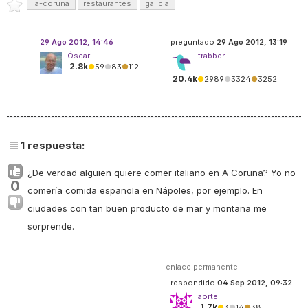
la-coruña
restaurantes
galicia
29 Ago 2012, 14:46
preguntado
29 Ago 2012, 13:19
Óscar
trabber
2.8k
●
59
●
83
●
112
20.4k
●
2989
●
3324
●
3252
1
respuesta:
¿De verdad alguien quiere comer italiano en A Coruña? Yo no
0
comería comida española en Nápoles, por ejemplo. En
ciudades con tan buen producto de mar y montaña me
sorprende.
enlace permanente
|
respondido
04 Sep 2012, 09:32
aorte
1.7k
●
3
●
14
●
38