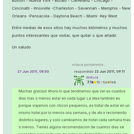
Boston - Nueva York - Bufalo - Cleveland - Chicago -
Cincinatti - Knoxville -Charleston - Savannah - Memphis - New
Orleans -Pensacola - Daytona Beach - Miami -Key West
Entre medias de esos sitios hay muchos kilómetros y muchos
puntos interesantes que visitar, que quitar o que añadir.
Un saludo
enlace permanente
|
27 Jun 2011, 08:50
respondido
22 Jun 2011, 09:11
Wilford
7.1k
●
15
●
56
●
148
Muchas gracias! Ahora lo que tendriamos que ver es cuantos
dias mas o menos estar en cada lugar. La idea tambien es
porque viajamos con chicos pequenos, es tratar de estar en un
mismo hotel por lo menos una semana, y de ahi ir recorriendo
distintos lugares, y solo cambiarnos de hotel cada semana mas
o menos. Tienes alguna recomendacion de cuantos dias se