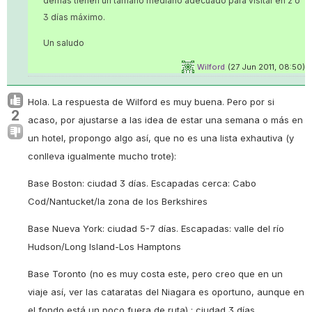
demás tienen un tamaño mediano adecuado para visitar en 2 o
3 días máximo.
Un saludo
Wilford
(27 Jun 2011, 08:50)
Hola. La respuesta de Wilford es muy buena. Pero por si
2
acaso, por ajustarse a las idea de estar una semana o más en
un hotel, propongo algo así, que no es una lista exhautiva (y
conlleva igualmente mucho trote):
Base Boston: ciudad 3 días. Escapadas cerca: Cabo
Cod/Nantucket/la zona de los Berkshires
Base Nueva York: ciudad 5-7 días. Escapadas: valle del río
Hudson/Long Island-Los Hamptons
Base Toronto (no es muy costa este, pero creo que en un
viaje así, ver las cataratas del Niagara es oportuno, aunque en
el fondo está un poco fuera de ruta) : ciudad 3 días.