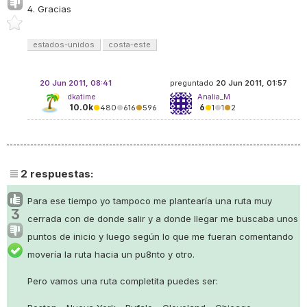
4. Gracias
estados-unidos
costa-este
20 Jun 2011, 08:41
preguntado
20 Jun 2011, 01:57
dkatime
Analia_M
10.0k
6
●
480
●
616
●
596
●
1
●
1
●
2
2
respuestas:
Para ese tiempo yo tampoco me plantearía una ruta muy
3
cerrada con de donde salir y a donde llegar me buscaba unos
puntos de inicio y luego según lo que me fueran comentando
movería la ruta hacia un pu8nto y otro.
Pero vamos una ruta completita puedes ser: