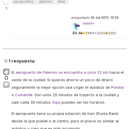
aeropuertos
palermo
italia
1
preguntado
10 Jul 2011, 13:32
trabber
20.4k
●
2989
●
3324
●
3252
1
respuesta:
El
aeropuerto de Palermo se encuentra a unos 22 km
hacia el
0
oeste de la ciudad. Si quieres ahorra un poco de dinero
seguramente la mejor opción sea coger el autobús de
Prestia
e Comandè
. Son unos 25 minutos de trayecto a la ciudad y
sale cada 30 minutos.
Aquí
puedes ver los horarios.
El aeropuerto tiene su propia estación de tren (Punta Raisi)
desde la que puede ir al centro, pero el precio es similar al
autobús y creo que es más incomodo.