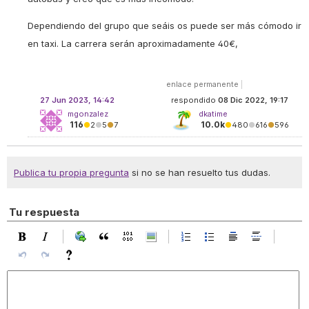
Dependiendo del grupo que seáis os puede ser más cómodo ir
en taxi. La carrera serán aproximadamente 40€,
enlace permanente
|
27 Jun 2023, 14:42
respondido
08 Dic 2022, 19:17
mgonzalez
dkatime
116
10.0k
●
2
●
5
●
7
●
480
●
616
●
596
Publica tu propia pregunta
si no se han resuelto tus dudas.
Tu respuesta