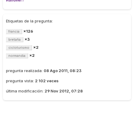
Hanóver?
Etiquetas de la pregunta:
×126
francia
×3
bretaña
×2
cicloturismo
×2
normandia
pregunta realizada:
08 Ago 2011, 08:23
pregunta vista:
2 102 veces
última modificación:
29 Nov 2012, 07:28