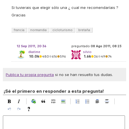
Si tuvierais que elegir sólo una ¿ cual me recomendaríais ?
Gracias
francia
normandia
cicloturismo
bretaña
12 Sep 2011, 20:36
preguntado
08 Ago 2011, 08:23
dkatime
silvio
10.0k
1.6k
●
480
●
616
●
596
●
36
●
49
●
74
Publica tu propia pregunta
si no se han resuelto tus dudas.
¡Sé el primero en responder a esta pregunta!